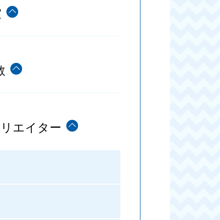
室
教
クリエイター