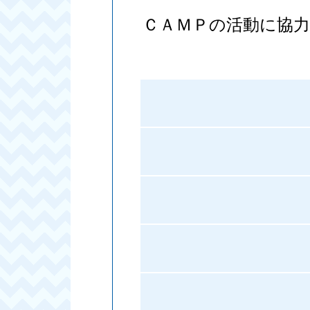
ＣＡＭＰの活動に協