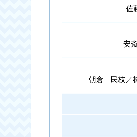
佐
安
朝倉 民枝／