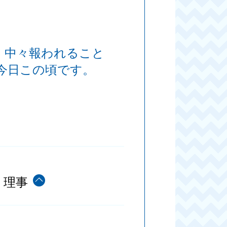
、中々報われること
今日この頃です。
e 理事