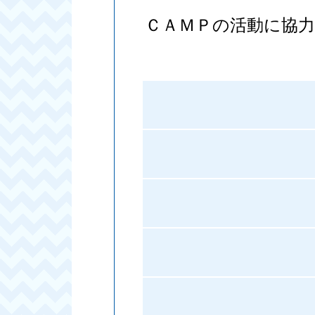
ＣＡＭＰの活動に協