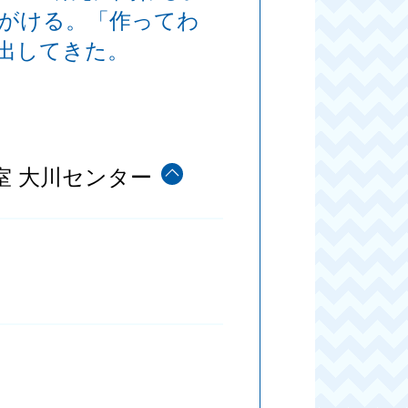
がける。「作ってわ
出してきた。
。
室 大川センター