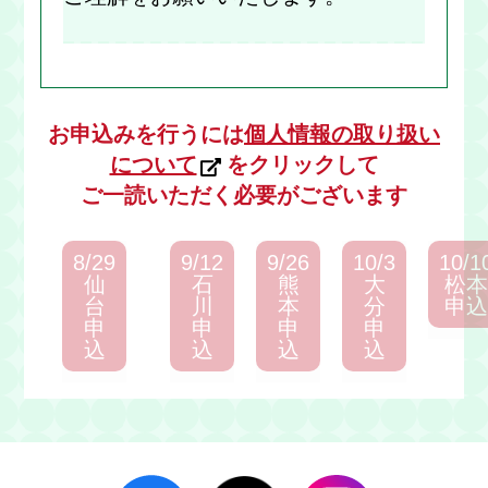
お申込みを行うには
個人情報の取り扱い
について
をクリックして
ご一読いただく必要がございます
8/29
9/12
9/26
10/3
10/1
仙
石
熊
大
松
台
川
本
分
申
申
申
申
申
込
込
込
込