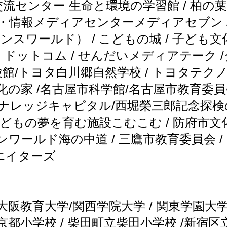
交流センター 生命と環境の学習館 / 柏
像・情報メディアセンターメディアセブン 
スワールド） / こどもの城 / 子ども文
ドットコム / せんだいメディアテーク 
験館/トヨタ白川郷自然学校 / トヨタテク
化の家 /名古屋市科学館/名古屋市教育委員会
 ナレッジキャピタル/西堀榮三郎記念探検の
市子どもの夢を育む施設こむこむ / 防府市
マリンワールド海の中道 / 三鷹市教育委員会
リエイターズ
大阪教育大学/関西学院大学 / 関東学園大学
京都小学校 / 柴田町立柴田小学校 /新宿区