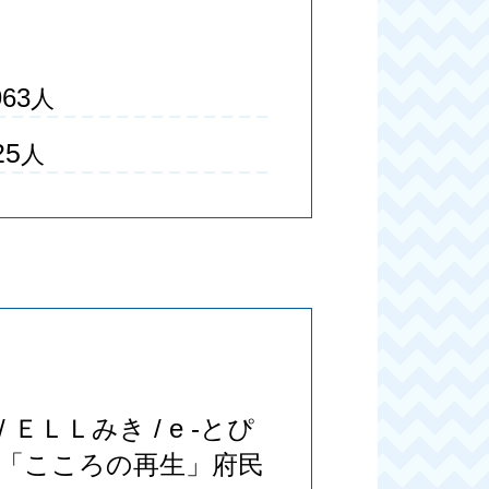
963
人
25
人
ＬＬみき / e -とぴ
会（「こころの再生」府民