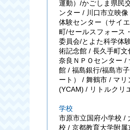
運動）/かごしま県民
ンター / 川口市立映
体験センター（サイエン
町/セールスフォース・
委員会/とよた科学体
術記念館 / 長久手町文
奈良ＮＰＯセンター /
館 / 福島銀行/福島
ート） / 舞鶴市 / 
(YCAM) / リトルク
学校
市原市立国府小学校 / 
校 / 京都教育大学附属