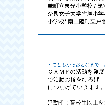
華町立東光小学校 / 筑
奈良女子大学附属小学校
小学校/ 南三陸町立戸
～こどもからおとなまで 
ＣＡＭＰの活動を発
で活動の輪をひろげ
につなげていきます
活動例：高校生以上を