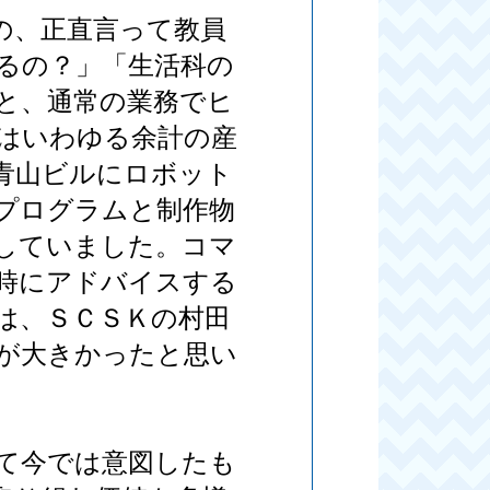
の、正直言って教員
るの？」「生活科の
と、通常の業務でヒ
はいわゆる余計の産
青山ビルにロボット
プログラムと制作物
していました。コマ
時にアドバイスする
は、ＳＣＳＫの村田
が大きかったと思い
て今では意図したも