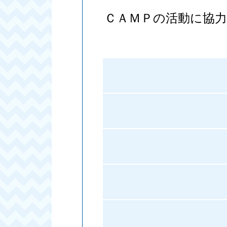
ＣＡＭＰの活動に協