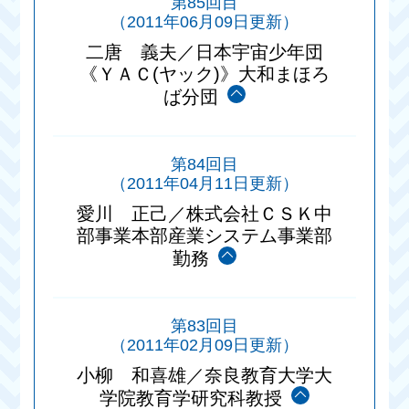
第85回目
（2011年06月09日更新）
二唐 義夫／日本宇宙少年団
《ＹＡＣ(ヤック)》大和まほろ
ば分団
第84回目
（2011年04月11日更新）
愛川 正己／株式会社ＣＳＫ中
部事業本部産業システム事業部
勤務
第83回目
（2011年02月09日更新）
小柳 和喜雄／奈良教育大学大
学院教育学研究科教授