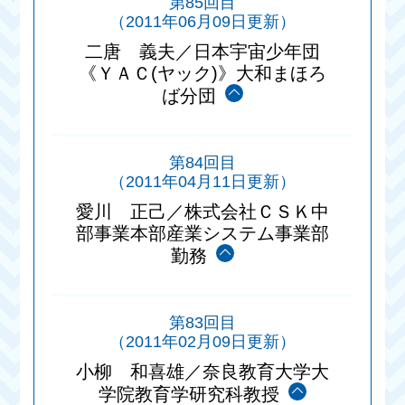
第85回目
（2011年06月09日更新）
二唐 義夫／日本宇宙少年団
《ＹＡＣ(ヤック)》大和まほろ
ば分団
第84回目
（2011年04月11日更新）
愛川 正己／株式会社ＣＳＫ中
部事業本部産業システム事業部
勤務
第83回目
（2011年02月09日更新）
小柳 和喜雄／奈良教育大学大
学院教育学研究科教授