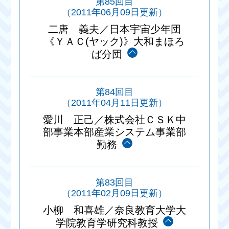
第85回目
（2011年06月09日更新）
二唐 義夫／日本宇宙少年団
《ＹＡＣ(ヤック)》大和まほろ
ば分団
第84回目
（2011年04月11日更新）
愛川 正己／株式会社ＣＳＫ中
部事業本部産業システム事業部
勤務
第83回目
（2011年02月09日更新）
小柳 和喜雄／奈良教育大学大
学院教育学研究科教授