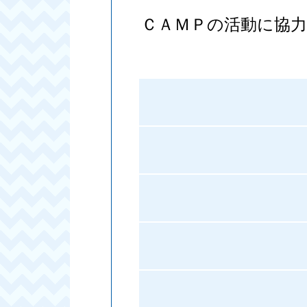
ＣＡＭＰの活動に協