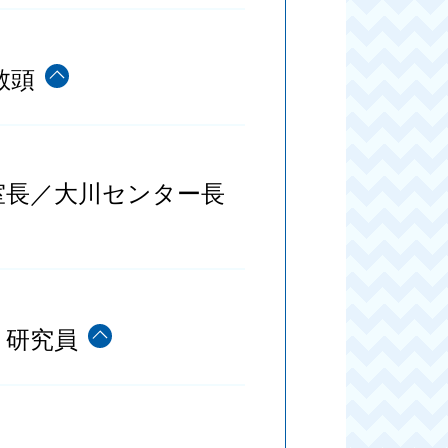
教頭
室長／大川センター長
 研究員