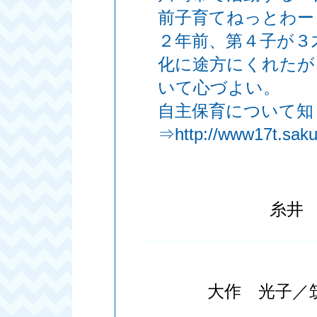
前子育てねっとわー
２年前、第４子が３
化に途方にくれたが
いて心づよい。
自主保育について知
⇒http://www17t.sakur
糸井
大作 光子／