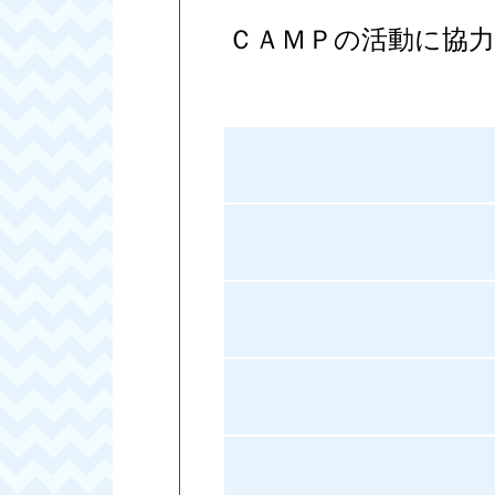
ＣＡＭＰの活動に協